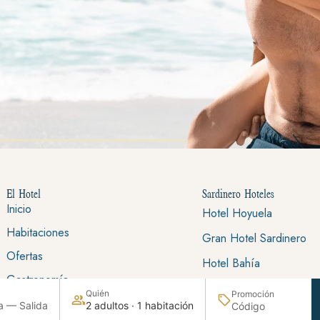
El Hotel
Sardinero Hoteles
Inicio
Hotel Hoyuela
Habitaciones
Gran Hotel Sardinero
Ofertas
Hotel Bahía
Gastronomía
Hotel Sardinero Madrid
Quién
Promoción
Reuniones y eventos
a — Salida
2 adultos · 1 habitación